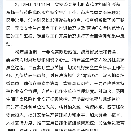
3月9日和3月11日，省安委会第七明查暗访组副组长薛
东峰一行莅临我区检查安全生产工作。市应急局局长田顺宏，
区委常委、常务副区长郭潇漪参加检查。检查组听取了关于我
区一季度安全生产重点工作推进情况以及“两会”安全防范等方
面的工作汇报，随后对工作开展情况进行了全面查阅和集中反
馈。
检查组强调，一要提高政治站位，统筹好发展和安全。
要坚决克服麻痹思想和侥幸心理，将安全生产融入经济社会发
展全过程。二要紧盯重点关键，切实抓好安全生产各项工作任
务。要保持高压态势，对违法违规行为“零容忍”，深入排查细
微隐患，确保存量隐患清零、增量风险可控。三要严格落实特
殊作业安全管理，完善外包作业单位管理制度。对动火、受限
空间等高风险作业实行提级管控，严格审批流程与现场监护；
同时严把外包单位准入关，将其纳入统一管理体系。四要强化
要素投入，提升安全生产管理能力和水平。加大资金、技术、
人才支持力度，推广应用智能化监测预警系统；加强全员教育