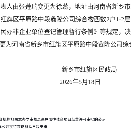
代表人由
张莲瑞
变更为
徐蕊
，地址由河南省新乡市
红旗区平原路中段鑫隆公司综合楼西数2户1-2
《
民办非企业单位登记管理暂行条例
》等规定，决
更为河南省新乡市红旗区平原路中段鑫隆公司综
新乡市
红旗区民政局
202
6
年
5
月
18
日
训机构拟同意办学审核及高危险性体育项目经营许可审批的公示
领导公开接待来访群众日程安排