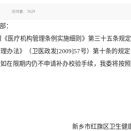
：
访问量：7629
部：
照
《医疗机构管理条例实施细则》第三十五条规
管理办法》（卫医政发
[2009]57号）第十条的
，如在限期内仍不申请补办校验手续，我委将按照
新乡市
红旗区
卫生
健