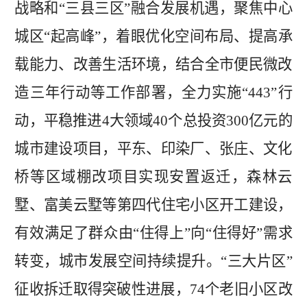
战略和
“三县三区”融合发展机遇，聚焦
中心
城区
“起高峰”，着眼优化空间布局、提高承
载能力、改善生活环境，结合全市便民微改
造三年行动等工作部署，全力实施“
443
”行
动，平稳推进
4
大领域
40
个总投资
300
亿元的
城市建设项目，平东、印染厂、张庄、文化
桥等区域棚改项目实现安置返迁，森林云
墅、富美云墅等第四代住宅小区开工建设，
有效满足了群众由
“住得上”向“住得好”需求
转变，
城市发展空间持续提升
。
“三大片区”
征收拆迁取得突破性进展，
74
个老旧小区改