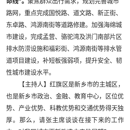
命线”
。
聚焦群众出行需求，规划完善城市
路网，重点完成
国悦路、道文路、
新正街、
东卓路、鸿源南街等道路修建。加强海绵城
市建设，完成孟营、骆驼湾及洪门南部片区
排水防涝设施和福彩街、鸿源南街等排水管
道项目建设，补短板强弱项，
提升安全、韧
性城市建设水平
。
【主持人】
红旗区
是新乡市的主城区，
也是新乡市政治、金融、教育中心，区位优
势、产业优势、科教优势和交通优势得天独
厚
。那么，请张
主席
谈谈在接下来的工作