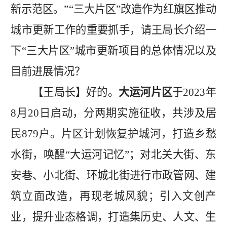
新示范区。”
“
三大片区
”
改造
作为
红旗区
推动
城市更新工作的重要抓手
，请王局长介绍一
下
“
三大片区
”城市更新项目
的总体情况以及
目前进展情况？
【王局长】好的。
大运河片区
于
2023
年
8
月
20
日
启动，
分两期实施征收，共涉及居
民
879
户。片区计划恢复护城河，打造乡愁
水街，唤醒“大运河记忆”；对北关大街、东
安巷、小北街、环城北街进行市政管网、建
筑立面改造，再现老城风貌；引入文创产
业，提升业态格调，打造集历史、人文、生