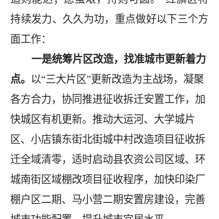
持续发力、久久为功，重点做好以下三个方
面工作：
一是统筹片区改造，找准城市更新着力
点。
以
“三大片区”更新改造为主战场
，凝聚
各方合力，协同推进征收拆迁安置工作，加
快城区有机更新。
推动
大运河
、
大学城片
区
、
小店镇东街北街城中村改造项目
征收拆
迁全域清零，适时
启动县农资公司区域
、
环
城南街区域棚改项目
征收程序，加快
印染厂
棚户区二期
、
马小营二期安置房建设
，完善