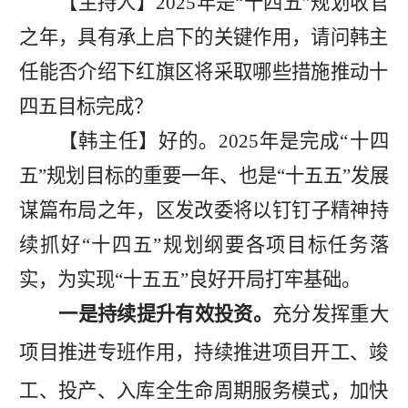
【主持人】
2025
年是
“十四五”规划收官
之年，具有承上启下的关键作用，请问韩主
任能否介绍下红旗区将采取哪些措施推动十
四五目标完成？
【韩主任】好的
。
2025
年是
完成
“十四
五”规划
目标的重要一年
、
也是
“十五五”发
展
谋篇布局之年，
区发改委将以钉钉子精神持
续抓好
“十四五”规划纲要各项目标任务落
实，
为实现
“
十五五
”
良好开局打牢基础
。
一是持续提升有效投资。
充分
发挥重大
项目推进专班作用，持续推进项目开工、竣
工、投产、入库全生命周期服务模式，加快