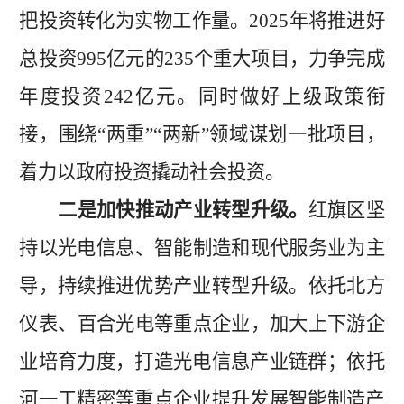
把投资转化为实物工作量。
2025
年将
推进好
总投资
995
亿元的
235
个重大项目，力争完成
年度投资
242
亿元。同时做好上级政策衔
接，围绕
“
两重
”“
两新
”
领域谋划一批项目，
着力以政府投资撬动社会投资。
二是加快推动
产业
转型升级。
红旗区
坚
持以光电信息
、
智能制造
和现代服务业
为主
导，
持续
推进优势产业转型升级。
依托北方
仪表、
百合光电
等重点企业，
加大上下游企
业培育力度，打造光电信息产业链群
；
依托
河一工精密等重点企业提升发展智能制造产