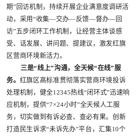
期”回访机制，持续开展企业满意度调研活
动，采用“收集—交办—反馈—督办—回
访”五步闭环工作机制，
让经营主体谈感
受、话发展、
讲
问题、提建议
，激发红旗
区营商环境新活力。
三是
“线上”沟通，全天候“在线”服
务。
红旗区高标准贯彻落实营商环境投诉
处理机制，健全
12345热线“闭环式”迅速响
应机制，提供“7×24小时”全天候人工服
务，切实做到有诉必查、查必有果。创新
打造民生诉求“未诉先办”平台，汇集10个