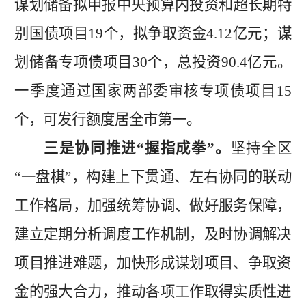
谋划
储备拟申报中央预算内投资和超长期特
别国债项目
19
个，拟
争取资金
4.
12
亿元
；谋
划储备专
项债项目
30个，总投资90.4
亿元。
一季度
通过国家两部委审核
专项债项目
15
个，可发行额度
居全市第一
。
三是协同推进
“握指成拳”。
坚持全区
“一盘棋”，构建上下贯通、左右协同的联动
工作格局，加强统筹协调、做好服务保障，
建立定期分析调度工作机制，及时协调解决
项目推进难题，加快形成谋划项目、争取资
金的强大合力，推动各项工作取得实质性进