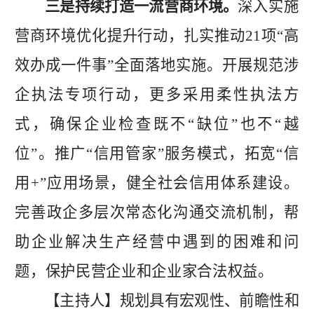
三
是
持续
打造一流营商环境。
深入实施
营商环境优化提升行动，扎实推动
21
项
“
高
效办成一件事
”
全面落地实施。开展规范涉
企执法专项行动，更多采用柔性执法方
式
，
确保企业检查既不
“
缺位
”
也不
“
越
位
”
。推广
“
信用管家
”
服务模式，拓宽
“
信
用
+”
应用场景，
健全
社会信用体系
建设
。
完善
政企多层次常态化沟通交流机制，帮
助企业解决生产经营中遇到的困难和问
题，保护民营企业和企业家合法权益。
【主持人】规划具有宏观性、前瞻性和