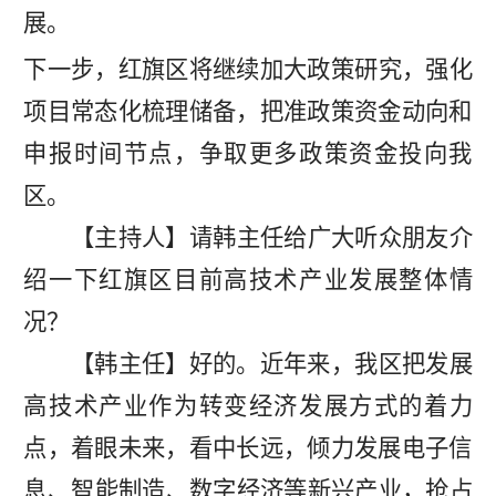
展。
下一
步，红旗区将继续加大政策研究，强化
项目常态化梳理储备，把准政策资金动向和
申报时间节点，争取更多政策资金投向我
区。
【主持人】
请
韩
主任给广大听众朋友介
绍一下
红旗区
目前
高技术
产业发展整体情
况？
【韩主任】好的。
近年来，
我区
把发展
高技术
产业作为转变经济发展方式的着力
点，着眼未来，看中长远，倾力发展电子信
息
、
智能制造、数字经济
等新兴产业，抢占