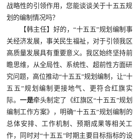
战略性的引领作用，您能谈谈关于十五五规
划的编制情况吗？
【韩主任】好的，
“十五五”规划编制事
关经
济发展，事关民生福祉
，对于引领我区
高质量发展具有重要意义。我区始终坚持
前
瞻思维，从全局性、系统性、超前性方面研
究问题，高位推动
“
十五五
”
规划编制，让
“
十
五五
”
规划编制更接地气、更符合
红旗
实
际。
一是
牵头制定了《
红旗区
“
十五五
”
规划
编制工作方案》，明确
“
十五五
”
规划编制的
总体安排、工作机制、预期成果等相关工
作
，同时对
“十五五”时期主要目标指标的设