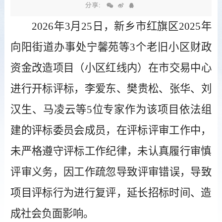
分享：
2026年
3
月
25
日
，
新乡市红旗区
2025年
向阳街道办事处宁馨苑等3个老旧小区财政
资金改造项目（小区红线内）
在市交易中心
进行开标评标，
李爱东
、
樊贵松
、
张
华
、
刘
汉生
、
马凌云
等
5位专家
作为该项目依法组
建的评标委员会成员，在评标评审工作中，
未严格遵守评标工作纪律，未认真履行审慎
评审义务，因工作疏忽导致
评审
错误，
导致
项目评标行为进行复评，延长招标时间、造
成社会负面影响。