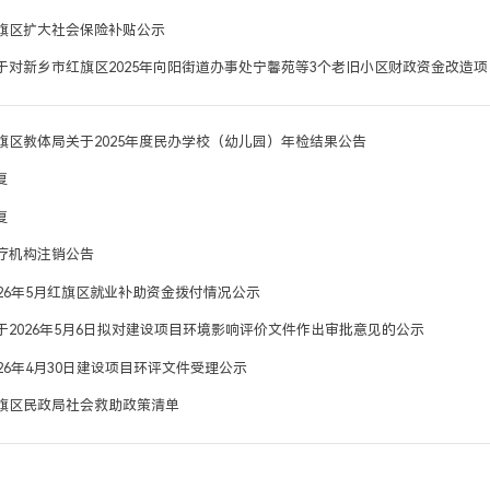
旗区扩大社会保险补贴公示
于对新乡市红旗区2025年向阳街道办事处宁馨苑等3个老旧小区财政资金改造
旗区教体局关于2025年度民办学校（幼儿园）年检结果公告
复
复
疗机构注销公告
026年5月红旗区就业补助资金拨付情况公示
于2026年5月6日拟对建设项目环境影响评价文件作出审批意见的公示
026年4月30日建设项目环评文件受理公示
旗区民政局社会救助政策清单