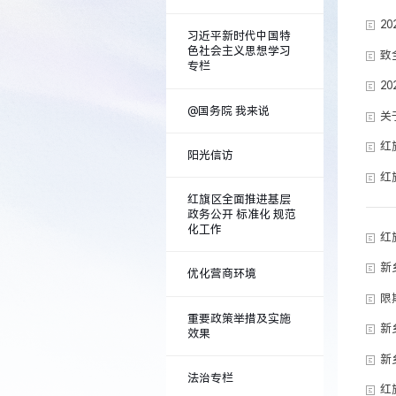
2
习近平新时代中国特
色社会主义思想学习
致
专栏
2
@国务院 我来说
关
红
阳光信访
红
红旗区全面推进基层
政务公开 标准化 规范
化工作
红
新
优化营商环境
限
重要政策举措及实施
新
效果
法治专栏
红